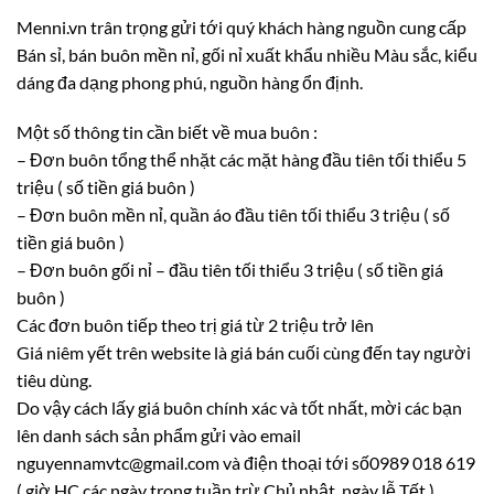
Menni.vn trân trọng gửi tới quý khách hàng nguồn cung cấp
Bán sỉ, bán buôn mền nỉ, gối nỉ xuất khẩu nhiều Màu sắc, kiểu
dáng đa dạng phong phú, nguồn hàng ổn định.
Một số thông tin cần biết về mua buôn :
– Đơn buôn tổng thể nhặt các mặt hàng đầu tiên tối thiểu 5
triệu ( số tiền giá buôn )
– Đơn buôn mền nỉ, quần áo đầu tiên tối thiểu 3 triệu ( số
tiền giá buôn )
– Đơn buôn gối nỉ – đầu tiên tối thiểu 3 triệu ( số tiền giá
buôn )
Các đơn buôn tiếp theo trị giá từ 2 triệu trở lên
Giá niêm yết trên website là giá bán cuối cùng đến tay người
tiêu dùng.
Do vậy cách lấy giá buôn chính xác và tốt nhất, mời các bạn
lên danh sách sản phẩm gửi vào email
nguyennamvtc@gmail.com và điện thoại tới số0989 018 619
( giờ HC các ngày trong tuần trừ Chủ nhật, ngày lễ Tết )