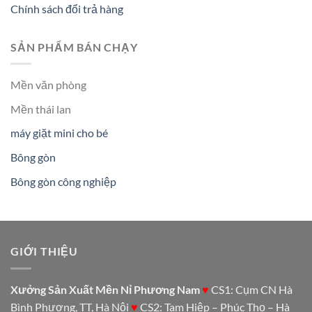
Chính sách đổi trả hàng
SẢN PHẨM BÁN CHẠY
Mền văn phòng
Mền thái lan
máy giặt mini cho bé
Bông gòn
Bông gòn công nghiệp
GIỚI THIỆU
Xưởng Sản Xuất Mền Nỉ Phương Nam
♥
CS1: Cụm CN Hà
Bình Phương, TT, Hà Nội
♥
CS2: Tam Hiệp – Phúc Thọ – Hà