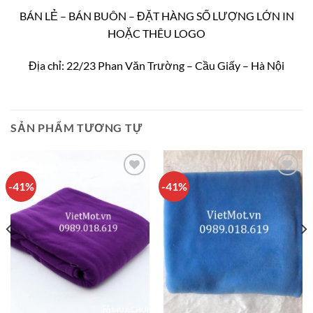
BÁN LẺ – BÁN BUÔN – ĐẶT HÀNG SỐ LƯỢNG LỚN IN
HOẶC THÊU LOGO
Địa chỉ: 22/23 Phan Văn Trường – Cầu Giấy – Hà Nội
SẢN PHẨM TƯƠNG TỰ
-41%
-41%
Add to
Add to
Wishlist
Wishlist