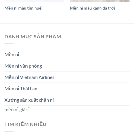
Mền nỉ màu tím huế
Mền nỉ màu xanh da trời
DANH MỤC SẢN PHẨM
Mền nỉ
Mền nỉ văn phòng
Mền nỉ Vietnam Airlines
Mền nỉ Thái Lan
Xưởng sản xuất chăn nỉ
mền nỉ giá sỉ
TÌM KIẾM NHIỀU